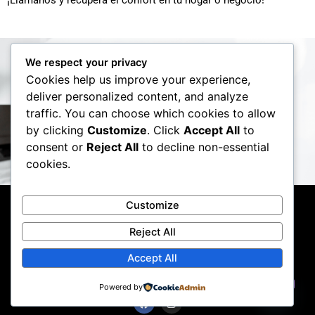
We respect your privacy
Cookies help us improve your experience,
deliver personalized content, and analyze
traffic. You can choose which cookies to allow
Llámanos
by clicking
Customize
. Click
Accept All
to
932203982
consent or
Reject All
to decline non-essential
cookies.
Customize
INICIO
EMPRESA
SERVICIOS
PIDE PRESUPUESTO
NUEVA POLÍTICA DE PRIVACIDAD
CONDICIONES DE USO
Reject All
AVISO LEGAL
DOMOTICAYGESTION@GMAIL.COM
Accept All
Derechos de autor © 2024 por Electricistaknx.com.
Todos los derechos reservados.
Contact us
Powered by
F
I
Open ch